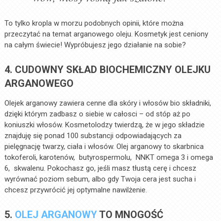
To tylko kropla w morzu podobnych opinii, które można
przeczytać na temat arganowego oleju. Kosmetyk jest ceniony
na całym świecie! Wypróbujesz jego działanie na sobie?
4. CUDOWNY SKŁAD BIOCHEMICZNY OLEJKU
ARGANOWEGO
Olejek arganowy zawiera cenne dla skóry i włosów bio składniki,
dzięki którym zadbasz o siebie w całosci – od stóp aż po
koniuszki włosów. Kosmetolodzy twierdzą, że w jego składzie
znajduję się ponad 100 substancji odpowiadających za
pielęgnację twarzy, ciała i włosów. Olej arganowy to skarbnica
tokoferoli, karotenów, butyrospermolu, NNKT omega 3 i omega
6, skwalenu. Pokochasz go, jeśli masz tłustą cerę i chcesz
wyrównać poziom sebum, albo gdy Twoja cera jest sucha i
chcesz przywrócić jej optymalne nawilżenie.
5.
OLEJ ARGANOWY
TO MNOGOŚĆ