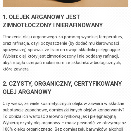
1. OLEJEK ARGANOWY JEST
ZIMNOTŁOCZONY I NIERAFINOWANY
Tłoczenie oleju arganowego za pomocą wysokiej temperatury,
oraz rafinacja, czyli oczyszczenie (by dodać mu klarowności
spożywczej) sprawia, że traci on swoje składniki pielęgnujące.
Wybierz olej, który jest zimnotłoczony i nie poddany rafinacji,
abyś mogła czerpać maksimum ze składników biologicznych,
które zawiera.
2. CZYSTY, ORGANICZNY, CERTYFIKOWANY
OLEJ ARGANOWY
Czy wiesz, że wiele kosmetycznych olejków zawiera w składzie
substancje zapachowe, domieszki innych olejów, konserwanty?
To obniża ich wartość zarówno rynkową jak i pielęgnacyjną.
Wybieraj czysty olej arganowy – masz pewność, że otrzymujesz
100% olejku organicznego. Bez domieszek, barwników, alkoholi