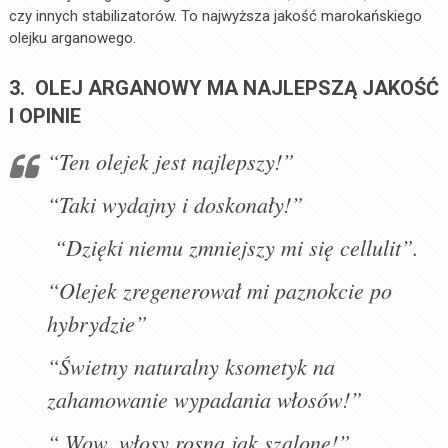
czy innych stabilizatorów. To najwyższa jakość marokańskiego
olejku arganowego.
3. OLEJ ARGANOWY MA NAJLEPSZĄ JAKOŚĆ
I OPINIE
“Ten olejek jest najlepszy!”
“Taki wydajny i doskonały!”
“Dzięki niemu zmniejszy mi się cellulit”.
“Olejek zregenerował mi paznokcie po
hybrydzie”
“Świetny naturalny ksometyk na
zahamowanie wypadania włosów!”
“ Wow, włosy rosną jak szalone!”