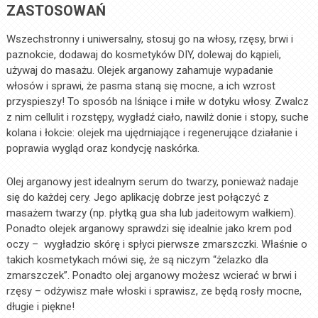
ZASTOSOWAŃ
Wszechstronny i uniwersalny, stosuj go na włosy, rzęsy, brwi i
paznokcie, dodawaj do kosmetyków DIY, dolewaj do kąpieli,
używaj do masażu. Olejek arganowy zahamuje wypadanie
włosów i sprawi, że pasma staną się mocne, a ich wzrost
przyspieszy! To sposób na lśniące i miłe w dotyku włosy. Zwalcz
z nim cellulit i rozstępy, wygładź ciało, nawilż donie i stopy, suche
kolana i łokcie: olejek ma ujędrniające i regenerujące działanie i
poprawia wygląd oraz kondycję naskórka.
Olej arganowy jest idealnym serum do twarzy, ponieważ nadaje
się do każdej cery. Jego aplikację dobrze jest połączyć z
masażem twarzy (np. płytką gua sha lub jadeitowym wałkiem).
Ponadto olejek arganowy sprawdzi się idealnie jako krem pod
oczy – wygładzio skórę i spłyci pierwsze zmarszczki. Właśnie o
takich kosmetykach mówi się, że są niczym “żelazko dla
zmarszczek”. Ponadto olej arganowy możesz wcierać w brwi i
rzęsy – odżywisz małe włoski i sprawisz, ze będą rosły mocne,
długie i piękne!