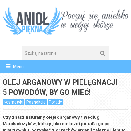
Menu
OLEJ ARGANOWY W PIELĘGNACJI –
5 POWODÓW, BY GO MIEĆ!
Kosmetyki
Paznokcie
Porady
Czy znasz naturalny olejek arganowy? Według
Marokańczyków, którzy jako nieliczni potrafią go po
mistrzowsku pozyskać z orzechów arganii żelaznej, jest to