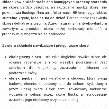
składników o właściwościach hamujących procesy starzenia
się skóry
. Bardzo delikatnie, ale skutecznie nawilża skórę i nie
pozostawia tłustego filmu ani efektu maski. BB krem
daje lekkie,
subtelne krycie, idealne na co dzień
. Bardzo ładnie rozświetla
skórę i delikatnie ja ujędrnia. Dzięki
naturalnym antyoksydantom
zawartym w produkcie skóra dłużej zachowuje młodość, a
procesy w jej wnętrzu nie są zakłócone.
Zawiera składniki nawilżające i pielęgnujące skórę:
ekologiczny aloes
– nie tylko dogłębnie nawilża skórę, ale
również regeneruje ją i koi wszelkie podrażnienia. Jest
ratunkiem dla zmęczonej, zszarzałej i skłonnej do
podrażnień skóry;
olejek jojoba
– jest wyjątkowym olejkiem, który swoją
budową chemiczną zbliżony jest do sebum wydzielanym
przez ludzką skórę. Dzięki temu równoważy nadmierne
wydzielanie sebum przez skórę tłustą, a jednocześnie
uzupełnia jego niedobory przy cerze suchej.