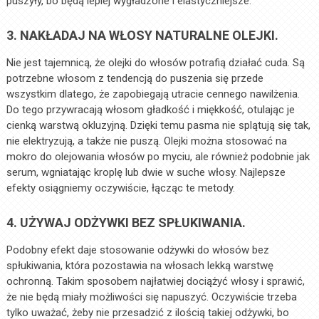
puszyły, bo będą lepiej wygładzone i elastyczniejsze.
3. NAKŁADAJ NA WŁOSY NATURALNE OLEJKI.
Nie jest tajemnicą, że olejki do włosów potrafią działać cuda. Są
potrzebne włosom z tendencją do puszenia się przede
wszystkim dlatego, że zapobiegają utracie cennego nawilżenia.
Do tego przywracają włosom gładkość i miękkość, otulając je
cienką warstwą okluzyjną. Dzięki temu pasma nie splątują się tak,
nie elektryzują, a także nie puszą. Olejki można stosować na
mokro do olejowania włosów po myciu, ale również podobnie jak
serum, wgniatając kroplę lub dwie w suche włosy. Najlepsze
efekty osiągniemy oczywiście, łącząc te metody.
4. UŻYWAJ ODŻYWKI BEZ SPŁUKIWANIA.
Podobny efekt daje stosowanie odżywki do włosów bez
spłukiwania, która pozostawia na włosach lekką warstwę
ochronną. Takim sposobem najłatwiej dociążyć włosy i sprawić,
że nie będą miały możliwości się napuszyć. Oczywiście trzeba
tylko uważać, żeby nie przesadzić z ilością takiej odżywki, bo