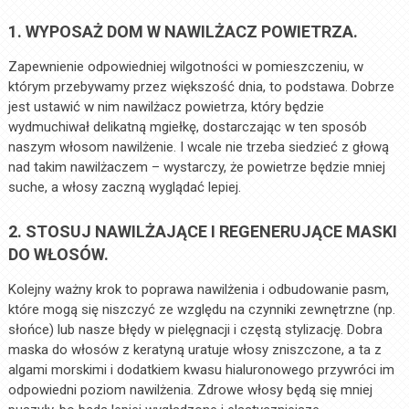
1. WYPOSAŻ DOM W NAWILŻACZ POWIETRZA.
Zapewnienie odpowiedniej wilgotności w pomieszczeniu, w
którym przebywamy przez większość dnia, to podstawa. Dobrze
jest ustawić w nim nawilżacz powietrza, który będzie
wydmuchiwał delikatną mgiełkę, dostarczając w ten sposób
naszym włosom nawilżenie. I wcale nie trzeba siedzieć z głową
nad takim nawilżaczem – wystarczy, że powietrze będzie mniej
suche, a włosy zaczną wyglądać lepiej.
2. STOSUJ NAWILŻAJĄCE I REGENERUJĄCE MASKI
DO WŁOSÓW.
Kolejny ważny krok to poprawa nawilżenia i odbudowanie pasm,
które mogą się niszczyć ze względu na czynniki zewnętrzne (np.
słońce) lub nasze błędy w pielęgnacji i częstą stylizację. Dobra
maska do włosów z keratyną uratuje włosy zniszczone, a ta z
algami morskimi i dodatkiem kwasu hialuronowego przywróci im
odpowiedni poziom nawilżenia. Zdrowe włosy będą się mniej