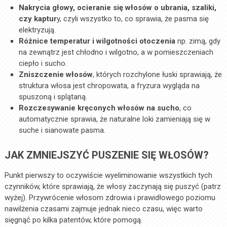
Nakrycia głowy, ocieranie się włosów o ubrania, szaliki,
czy kaptur
y, czyli wszystko to, co sprawia, że pasma się
elektryzują.
Różnice temperatur i wilgotności otoczenia
np. zimą, gdy
na zewnątrz jest chłodno i wilgotno, a w pomieszczeniach
ciepło i sucho.
Zniszczenie włosów
, których rozchylone łuski sprawiają, że
struktura włosa jest chropowata, a fryzura wygląda na
spuszoną i splątaną.
Rozczesywanie kręconych włosów na sucho
, co
automatycznie sprawia, że naturalne loki zamieniają się w
suche i sianowate pasma.
JAK ZMNIEJSZYĆ PUSZENIE SIĘ WŁOSÓW?
Punkt pierwszy to oczywiście wyeliminowanie wszystkich tych
czynników, które sprawiają, że włosy zaczynają się puszyć (patrz
wyżej). Przywrócenie włosom zdrowia i prawidłowego poziomu
nawilżenia czasami zajmuje jednak nieco czasu, więc warto
sięgnąć po kilka patentów, które pomogą.