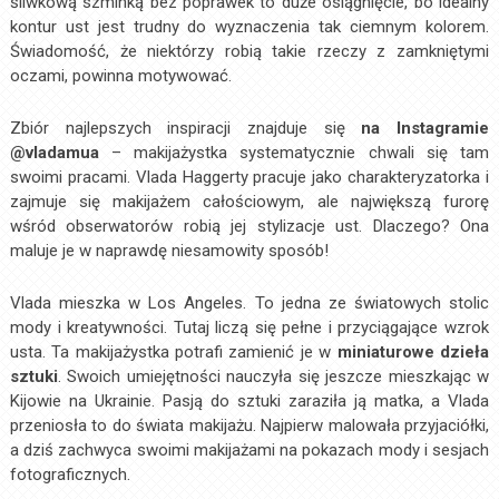
śliwkową szminką bez poprawek to duże osiągnięcie, bo idealny
kontur ust jest trudny do wyznaczenia tak ciemnym kolorem.
Świadomość, że niektórzy robią takie rzeczy z zamkniętymi
oczami, powinna motywować.
Zbiór najlepszych inspiracji znajduje się
na Instagramie
@vladamua
– makijażystka systematycznie chwali się tam
swoimi pracami. Vlada Haggerty pracuje jako charakteryzatorka i
zajmuje się makijażem całościowym, ale największą furorę
wśród obserwatorów robią jej stylizacje ust. Dlaczego? Ona
maluje je w naprawdę niesamowity sposób!
Vlada mieszka w Los Angeles. To jedna ze światowych stolic
mody i kreatywności. Tutaj liczą się pełne i przyciągające wzrok
usta. Ta makijażystka potrafi zamienić je w
miniaturowe dzieła
sztuki
. Swoich umiejętności nauczyła się jeszcze mieszkając w
Kijowie na Ukrainie. Pasją do sztuki zaraziła ją matka, a Vlada
przeniosła to do świata makijażu. Najpierw malowała przyjaciółki,
a dziś zachwyca swoimi makijażami na pokazach mody i sesjach
fotograficznych.